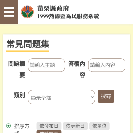
:::
跳到主要內容區塊
常
見
問
題
集
常見問題集
寫
信
問題摘
答覆內
給
縣
要
容
長
案
類別
件
查
詢
未
排序方
確