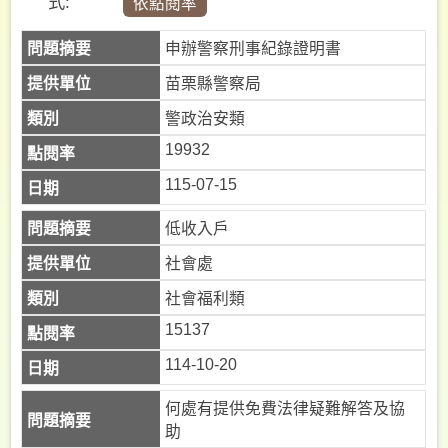
式:
認
信
申辦警察刑事紀錄證明書
件
苗栗縣警察局
查
詢
警政治安類
19932
密
碼
115-07-15
查
詢
低收入戶
縣
社會處
民
社會福利類
熱
15137
線
1999
114-10-20
何處有提供免費法律疑難解答及協
助