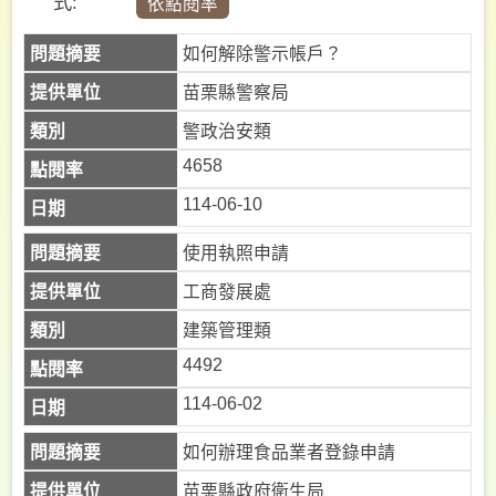
式:
認
信
如何解除警示帳戶？
件
苗栗縣警察局
查
詢
警政治安類
4658
密
碼
114-06-10
查
詢
使用執照申請
縣
工商發展處
民
建築管理類
熱
4492
線
1999
114-06-02
如何辦理食品業者登錄申請
苗栗縣政府衛生局