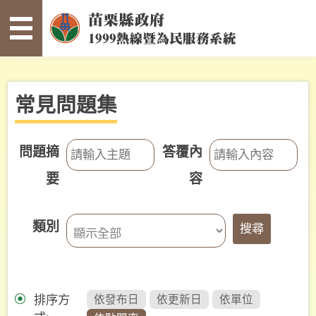
:::
跳到主要內容區塊
常
見
問
題
集
常見問題集
寫
信
問題摘
答覆內
給
縣
要
容
長
案
類別
件
查
詢
未
排序方
確