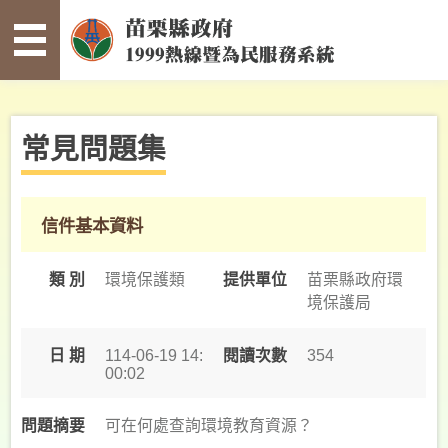
:::
跳到主要內容區塊
常
見
問
題
集
常見問題集
寫
信
給
信件基本資料
縣
長
類 別
環境保護類
提供單位
苗栗縣政府環
境保護局
案
件
查
日 期
114-06-19 14:
閱讀次數
354
00:02
詢
未
問題摘要
可在何處查詢環境教育資源？
確