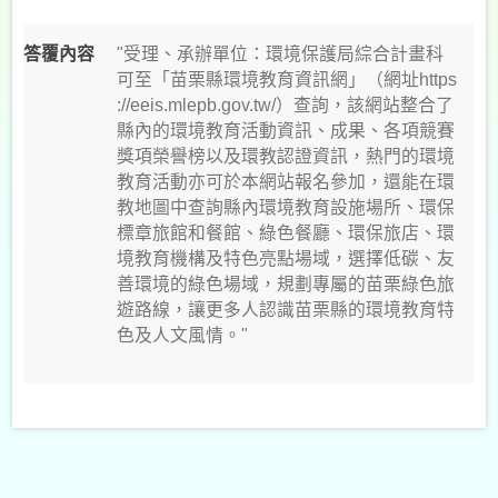
認
信
答覆內容
"受理、承辦單位：環境保護局綜合計畫科
件
可至「苗栗縣環境教育資訊網」（網址https
查
://eeis.mlepb.gov.tw/）查詢，該網站整合了
詢
縣內的環境教育活動資訊、成果、各項競賽
獎項榮譽榜以及環教認證資訊，熱門的環境
密
教育活動亦可於本網站報名參加，還能在環
碼
教地圖中查詢縣內環境教育設施場所、環保
查
標章旅館和餐館、綠色餐廳、環保旅店、環
詢
境教育機構及特色亮點場域，選擇低碳、友
善環境的綠色場域，規劃專屬的苗栗綠色旅
縣
遊路線，讓更多人認識苗栗縣的環境教育特
民
色及人文風情。"
熱
線
1999