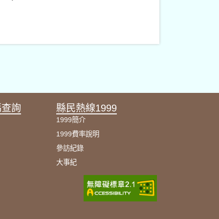
碼查詢
縣民熱線1999
1999簡介
1999費率說明
參訪紀錄
大事紀