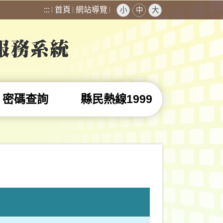
:::
首頁
網站導覽
小
中
大
密碼查詢
縣民熱線1999