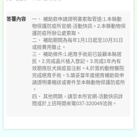
認
信
件
答覆內容
一、
補助款申請證明書索取管道:1.本縣動
查
物保護防疫所官網-活動快訊。2.本縣動物保
詢
護防疫所辦公處索取。
二、
補助期間為每年1月1日起至10月31日
密
或經費用罄止。
碼
三、
補助條件:1.絕育手術前已設籍本縣居
查
民。2.完成晶片植入登記。3.完成1年內有
詢
效期限狂犬病疫苗注射。4.於簽約動物醫院
完成絕育手術。5.填妥當年度絕育補助款申
縣
請證明書親送或寄件至本縣動物保護防疫所
民
。
熱
四、
其他問題，請至本所官網-活動快訊詳
線
閱或於上班時間來電037-320049洽詢。
1999