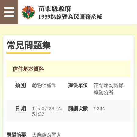
:::
跳到主要內容區塊
常
見
問
題
集
常見問題集
寫
信
給
信件基本資料
縣
長
類 別
動物保護類
提供單位
苗栗縣動物保
護防疫所
案
件
查
日 期
115-07-28 14:
閱讀次數
9244
51:02
詢
未
確
犬貓絕育補助
問題摘要