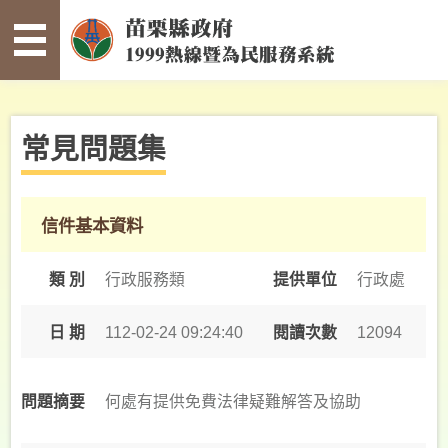
:::
跳到主要內容區塊
常
見
問
題
集
常見問題集
寫
信
給
信件基本資料
縣
長
類 別
行政服務類
提供單位
行政處
案
件
日 期
112-02-24 09:24:40
閱讀次數
12094
查
詢
何處有提供免費法律疑難解答及協助
問題摘要
未
確