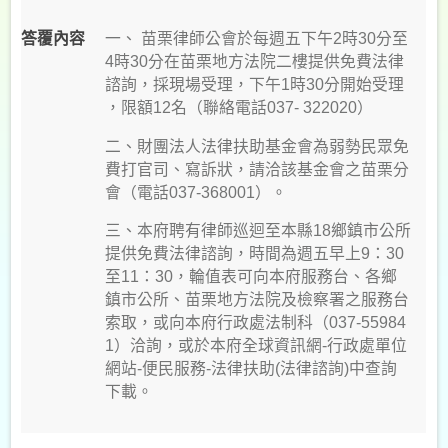
認
一、 苗栗律師公會於每週五下午2時30分至
答覆內容
信
4時30分在苗栗地方法院二樓提供免費法律
件
諮詢，採現場受理，下午1時30分開始受理
查
，限額12名（聯絡電話037- 322020）
詢
二、財團法人法律扶助基金會為弱勢民眾免
密
費打官司、寫訴狀，請洽該基金會之苗栗分
碼
會（電話037-368001）。
查
詢
三、本府聘有律師巡迴至本縣18鄉鎮市公所
提供免費法律諮詢，時間為週五早上9：30
縣
至11：30，輪值表可向本府服務台、各鄉
民
鎮市公所、苗栗地方法院及檢察署之服務台
熱
索取，或向本府行政處法制科（037-55984
線
1）洽詢，或於本府全球資訊網-行政處單位
1999
網站-便民服務-法律扶助(法律諮詢)中查詢
下載。